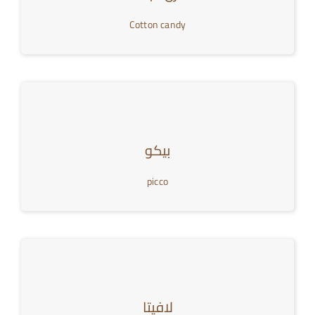
Cotton candy
بيكو
picco
لافيتا